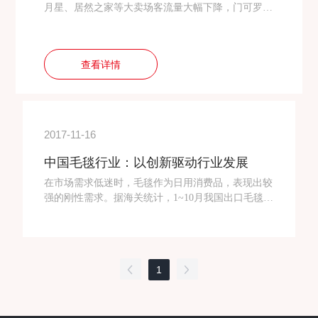
月星、居然之家等大卖场客流量大幅下降，门可罗
雀。同时，房地产调控政策仍不见松动，楼市量有
限，消费者持观望态度，购买热情降至冰点。 据
家具行业信息反馈，上半年销售业绩，普遍下降，部
查看详情
分企业甚至同比下滑50%以上。软装业，形势更为严
峻。某沙发企业家表示：“自开厂以来，从来没有像
今年这么难做，今年开一个单简直像过年一样”。在
家具重镇顺德，遭遇此种境况的企业比比皆是。
家具市场是地毯业的“晴雨表”，家具市场低迷，地毯
2017-11-16
市场同样疲软。 毯业市场遇冷 联邦·宝达地
毯营销部总监孙志姣告诉笔者，从上半年看，许多毯
中国毛毯行业：以创新驱动行业发展
企销售业绩与去年同期持平，部分有所下滑。虽然，
在市场需求低迷时，毛毯作为日用消费品，表现出较
联邦·宝达地毯的业绩同比有所上升，但从今年地毯
强的刚性需求。据海关统计，1~10月我国出口毛毯3.
行业的发展看，形势确实严峻。今年要求与联邦·宝
82亿条，同比增长2.6%，创汇20.5亿美元，同比增长
达合作营销的地毯企业增多，其中不乏大品牌的企
11.3%，是毛纺出口11大类产品中能够保持量价同升
业，说明毯业市场不容乐观。。 广东乐从国际家
的产品。在困境中能保持较好的发展态势，也同时反
私城地毯经销商杨经理也表示：今年的销量大幅下
映了我国毛毯行业在原料和装备以及技术水平上已具
滑，上半年6个月有4个月的营业额还不够店面租金、
1
备一定优势。 虽然日子相对好过，但是当前毛毯
员工工资等成本费用，亏损严重，正在考虑是否坚持
行业发展依然面临挑战，也有很大的提升空间。12月
下去。 面对困境，不少毯企为了保品牌和保生
14日~15日，由中国毛纺织行业协会主办，临沂绿因
存，不得不销售。他们表示，这种做法，更大程度是
工贸有限公司承办的第四届全国毛毯行业发展交流大