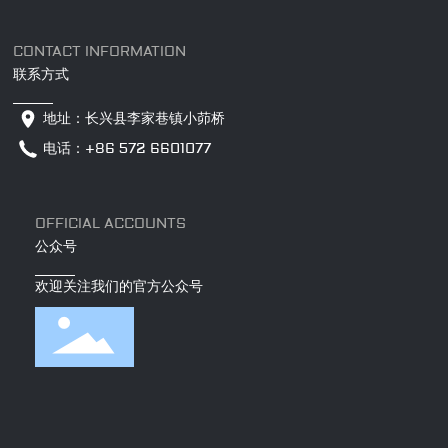
为了不失信于现有的老客户，并寄希望于未来市场，
会暨毛毯专业委员会二届一次会议在山东临沂召开。
忍一时之失，以赢得长远的发展。 在经济低迷
如何以创新驱动行业发展，提升毛毯产品附加值，拓
期，地毯行业该如何突破困局?并且寻找到新的发展
CONTACT INFORMATION
展产品应用的领域，实施品牌战略，成为行业领导、
契机，是毯企亟待思考的问题。 刚性需求令市场
联系方式
专家和企业家们探讨的话题。 出口保持增长内销
回暖 目前，经济环境不景气，但市场需求仍然存
市场有待拓展 去年下半年以来，国际经济形势持
在。随着城市化建设的推进，乡镇居民进入城市，增
地址：长兴县李家巷镇小茆桥
续低迷，市场需求不足，毛纺产品出口增速逐渐放
加了对房地产业的购买力。据悉，房地产调控政策对
缓，今年下半年累计出口额出现了负增长。据海关统
电话：+86 572 6601077
一、二线经济较发达的城市房价，起到一定的抑制作
计，1~10月毛纺产品累计出口103亿美元，同比下降
用。但对市、县级城市的房地产影响不大，房价不仅
3.2%，出口量同比下降幅度更大。在这种形势下，
未降，反而平中有升。随着三、四线城市的发展，居
毛毯出口同比增长2.6%，出口创汇同比增长11.3%。
民已经具备一定的消费能力，所以，这些城市住房刚
OFFICIAL ACCOUNTS
从主要出口国家和地区来看，出口美国市场份额为3
性需求必将带动泛家居业的蓬勃发展。 孙志姣认
公众号
0%，同比增长了3.13%；欧盟27国市场份额为23%，
为：刚性需求必将使市场回暖，下半年将会是转折
同比下降9%；日本市场比重为7%，同比增长9%；阿
点。面对三、四线城市的消费特点，物美价廉的地毯
欢迎关注我们的官方公众号
联酋市场比重为4%，同比下降15%。总体来看有升
产品更受青睐。再结合当地气候、地理条件等特点，
有降，有喜有忧。中国毛纺织行业协会会长彭燕丽表
生产出有针对性的特色产品，相信是毯业发展的新方
示，在市场需求低迷时毛毯产品能够保持量价同增实
向。 消费观念市场 长期以来，在国内消费者
属不易。 南通纺织职业技术学院纺织系副主任张
的观念中，软装类产品只是作为点缀的辅助品，可有
进武教授表示，我国毛毯产量、出口量均居世界，已
可无。而地毯在许多消费者眼中，又属于品，许多消
成为世界毛毯生产基地。随着毛毯质量不断提高，生
费者都未将地毯列入家装采购单中。但是，随着80后
产工艺不断改进，产业链不断完善，品牌不断推出，
成消费主要群体，“重软装，轻硬装”已经成为新的家
我国毛毯行业已形成一定竞争优势。但同时也存在着
装潮流。 随着人们生活品质及品位的提升，消费